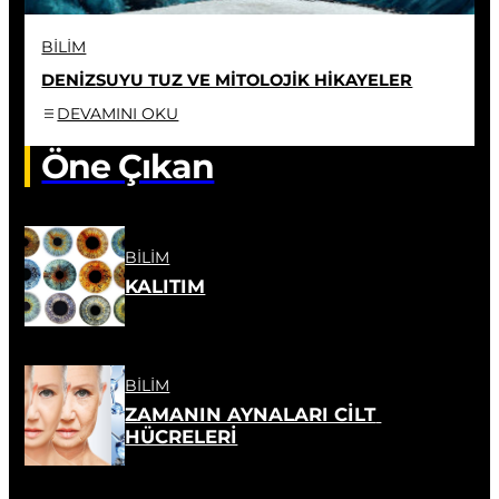
BILIM
DENİZSUYU TUZ VE MİTOLOJİK HİKAYELER
DEVAMINI OKU
Öne Çıkan
BILIM
KALITIM
BILIM
ZAMANIN AYNALARI CİLT 
HÜCRELERİ