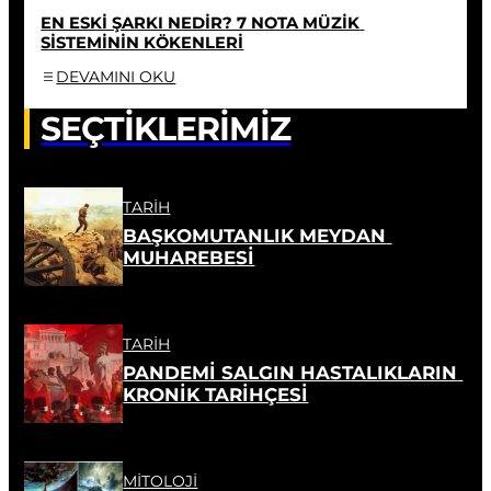
EN ESKİ ŞARKI NEDİR? 7 NOTA MÜZİK 
SİSTEMİNİN KÖKENLERİ
DEVAMINI OKU
SEÇTİKLERİMİZ
TARIH
BAŞKOMUTANLIK MEYDAN 
MUHAREBESİ
TARIH
PANDEMİ SALGIN HASTALIKLARIN 
KRONİK TARİHÇESİ
MITOLOJI