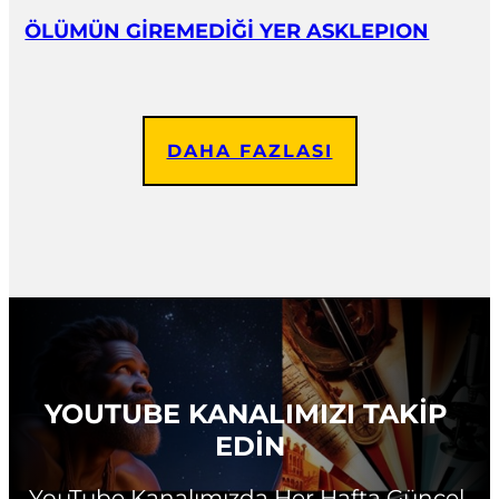
ÖLÜMÜN GİREMEDİĞİ YER ASKLEPION
DAHA FAZLASI
YOUTUBE KANALIMIZI TAKİP 
EDİN
YouTube Kanalımızda Her Hafta Güncel 