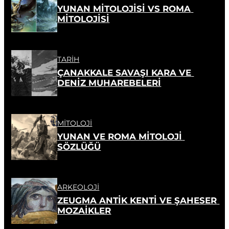
YUNAN MİTOLOJİSİ VS ROMA 
MİTOLOJİSİ
TARIH
ÇANAKKALE SAVAŞI KARA VE 
DENİZ MUHAREBELERİ
MITOLOJI
YUNAN VE ROMA MİTOLOJİ 
SÖZLÜĞÜ
ARKEOLOJI
ZEUGMA ANTİK KENTİ VE ŞAHESER 
MOZAİKLER