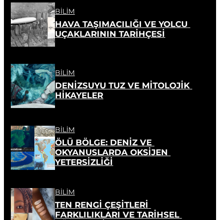
BILIM
HAVA TAŞIMACILIĞI VE YOLCU 
UÇAKLARININ TARİHÇESİ
BILIM
DENİZSUYU TUZ VE MİTOLOJİK 
HİKAYELER
BILIM
ÖLÜ BÖLGE: DENİZ VE 
OKYANUSLARDA OKSİJEN 
YETERSİZLİĞİ
BILIM
TEN RENGİ ÇEŞİTLERİ 
FARKLILIKLARI VE TARİHSEL 