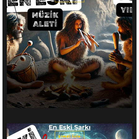
En Eski Şarkı
Şimdi İzle