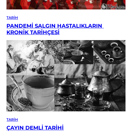
TARIH
PANDEMİ SALGIN HASTALIKLARIN 
KRONİK TARİHÇESİ
TARIH
ÇAYIN DEMLİ TARİHİ