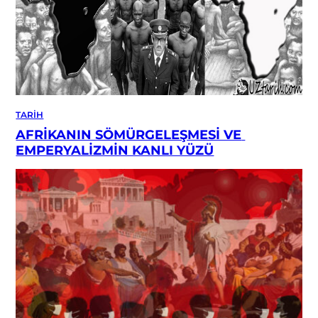
TARIH
AFRİKANIN SÖMÜRGELEŞMESİ VE 
EMPERYALİZMİN KANLI YÜZÜ