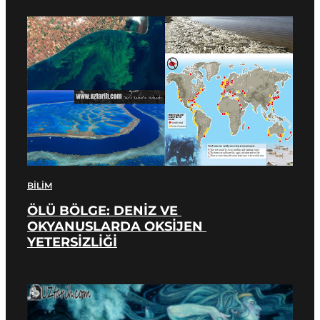
BILIM
ÖLÜ BÖLGE: DENİZ VE 
OKYANUSLARDA OKSİJEN 
YETERSİZLİĞİ