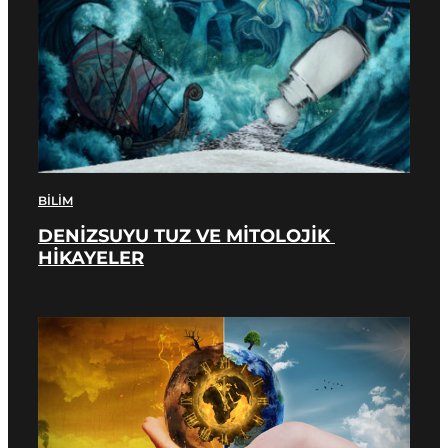
BILIM
DENİZSUYU TUZ VE MİTOLOJİK 
HİKAYELER