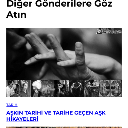
Diğer Gönderilere Göz 
Atın
TARIH
AŞKIN TARİHİ VE TARİHE GEÇEN AŞK 
HİKAYELERİ