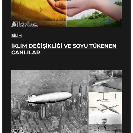
BILIM
İKLİM DEĞİŞİKLİĞİ VE SOYU TÜKENEN 
CANLILAR