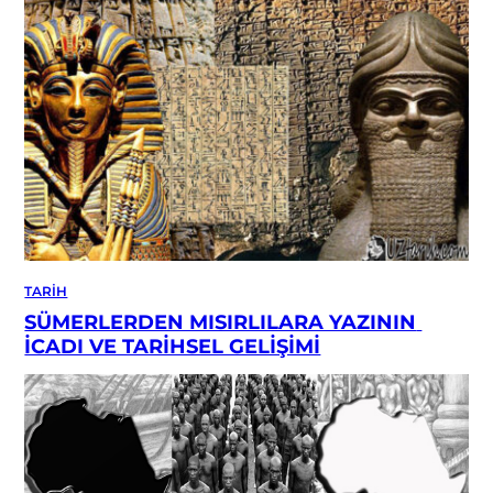
TARIH
SÜMERLERDEN MISIRLILARA YAZININ 
İCADI VE TARİHSEL GELİŞİMİ